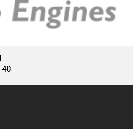
M
6 40